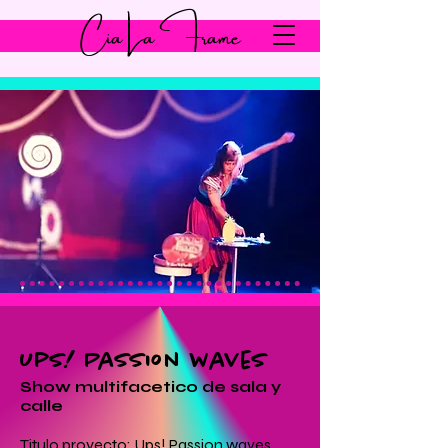
Cia La Frame
Ups! Passion waves
Show multifacetico de sala y
calle
Titulo proyecto: Ups! Passion waves