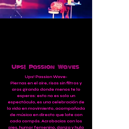
Ups! Passion Waves
Ups! Passion Wave-
Piernas en el aire, risas sin filtros y
aros girando donde menos te lo
esperas: esto no es solo un
espectáculo, es una celebración de
la vida en movimiento, acompañada
de música en directo que late con
cada compás. Acrobacias con los
pies, humor femenino, danza y hula