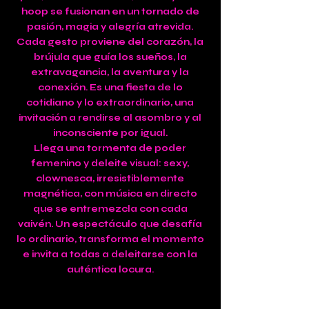
hoop se fusionan en un tornado de
pasión, magia y alegría atrevida.
Cada gesto proviene del corazón, la
brújula que guía los sueños, la
extravagancia, la aventura y la
conexión. Es una fiesta de lo
cotidiano y lo extraordinario, una
invitación a rendirse al asombro y al
inconsciente por igual.
Llega una tormenta de poder
femenino y deleite visual: sexy,
clownesca, irresistiblemente
magnética, con música en directo
que se entremezcla con cada
vaivén. Un espectáculo que desafía
lo ordinario, transforma el momento
e invita a todas a deleitarse con la
auténtica locura.