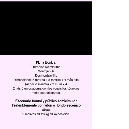
Ficha técnica:
Duración 50 minutos
Montaje 2 h.
Desmontaje 1h.
Dimensiones 5 metros x 5 metros x 4 más alto
(espacio mínimo) 7m x 6m x 4
Enviaré un esquema con los requisitos técnicos
mejor especificados.
Escenario frontal y público semicircular.
Preferiblemente con telón o fondo escénico
atras.
2 maletas de 23 kg de exposición.