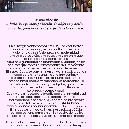
5o minutos de
...hula-hoop, manipulación de objetos y baile...
encanto, poesía visual y espectáculo emotivo.
En el mágico entorno de
Arlet Lila
, una escritora de
una época olvidada, se desarrolla una escena
victoriana que se fusiona con la modernidad.
una sala de estar 2d, una casa, una vida en la que
todos podemos identificarnos.
Arlet es la guardiana de las historias olvidadas, de los
secretos que todos llevamos dentro, del implacable
paso del tiempo y de la incomodidad de su vestido.
El espectáculo se convierte en un viaje mágico, donde
cada objeto tiene una historia que contar, y
la escritora, liberada de las ataduras del tiempo,
escribe historias que trascienden los momentos. La
conexión entre la escritora y los objetos, que cobran
vida, en un espectáculo encantador lleno de
sorpresas y
poesía visual.
Es un viaje a través de la creatividad y la inmortalidad
de historias que nunca deben olvidarse.
Una experiencia sensorial que combina la destreza
técnica del circo contemporáneo
(hula-hoop,
manipulación de objetos y danza)
con la imaginación
ilimitada de la magia. En este espectáculo 2D, la
realidad se transforma en un lienzo vivo donde los
objetos bailan, flotan y revelan su asombrosa magia.
Un espectáculo único y encantador donde la belleza y
la sorpresa conviven en la eterna danza del tiempo.